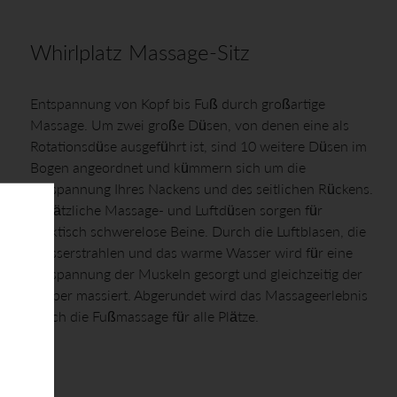
Whirlplatz Massage-Sitz
Entspannung von Kopf bis Fuß durch großartige
Massage. Um zwei große Düsen, von denen eine als
Rotationsdüse ausgeführt ist, sind 10 weitere Düsen im
Bogen angeordnet und kümmern sich um die
Entspannung Ihres Nackens und des seitlichen Rückens.
Zusätzliche Massage- und Luftdüsen sorgen für
praktisch schwerelose Beine. Durch die Luftblasen, die
Wasserstrahlen und das warme Wasser wird für eine
Entspannung der Muskeln gesorgt und gleichzeitig der
Körper massiert. Abgerundet wird das Massageerlebnis
durch die Fußmassage für alle Plätze.