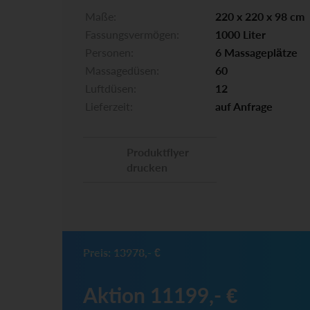
Maße:
220 x 220 x 98 cm
Fassungsvermögen:
1000 Liter
Personen:
6 Massageplätze
Massagedüsen:
60
Luftdüsen:
12
Lieferzeit:
auf Anfrage
Produktflyer
drucken
Preis: 13978,- €
Aktion 11199,- €