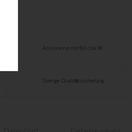
Acrylwanne mit Bio-Lok ®
Strenge Qualitätssicherung
Datenblatt
Farbenauswahl