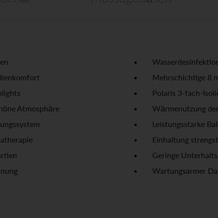
ien
Wasserdesinfekti
dienkomfort
Mehrschichtige 8 
lights
Polaris 3-fach-Iso
schöne Atmosphäre
Wärmenutzung der 
igungssystem
Leistungsstarke Ba
atherapie
Einhaltung strengs
rtien
Geringe Unterhalts
dnung
Wartungsarmer Da