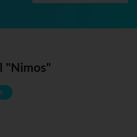
l "Nimos"
e