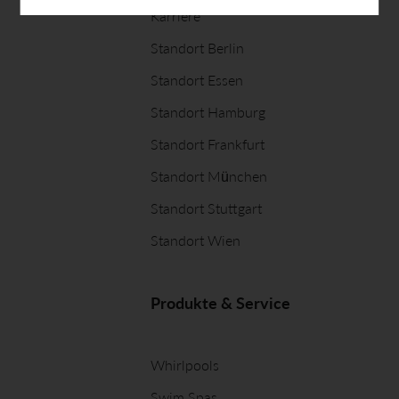
Karriere
Standort Berlin
Standort Essen
Standort Hamburg
Standort Frankfurt
Standort München
Standort Stuttgart
Standort Wien
Produkte & Service
Whirlpools
Swim Spas