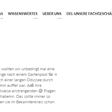
AS
WISSENSWERTES
UEBER UNS
DEL-UNSERE FACHGESCHÄ
N
wollten wir unbedingt mal eine
nge nach einem Gartenpool für 4
ch einer langen Odyssee durch
m auffiel war, daß ihre
ilweise anstrengenden 😉 Fragen
 habemn. Das sollte immer so
aben sie im Bekanntenkreis schon