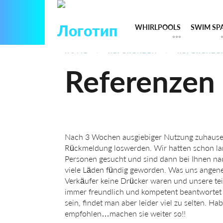
WHIRLPOOLS
SWIM SP
Skip
HOME
REFERENZEN
REFERENZE
to
Referenzen
content
Nach 3 Wochen ausgiebiger Nutzung zuhause 
Rückmeldung loswerden. Wir hatten schon la
Personen gesucht und sind dann bei Ihnen na
viele Läden fündig geworden. Was uns angeneh
Verkäufer keine Drücker waren und unsere te
immer freundlich und kompetent beantwortet
sein, findet man aber leider viel zu selten. H
empfohlen…machen sie weiter so!!