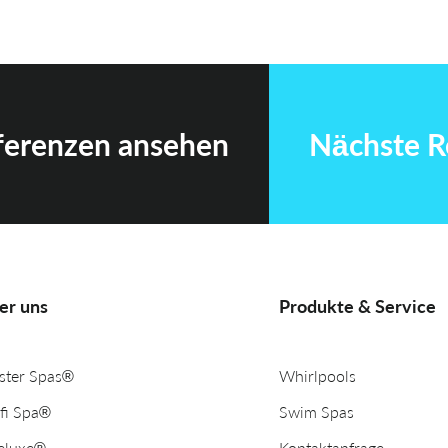
eferenzen ansehen
Nächste R
er uns
Produkte & Service
ter Spas®
Whirlpools
fi Spa®
Swim Spas
eluxe®
Kontaktanfrage