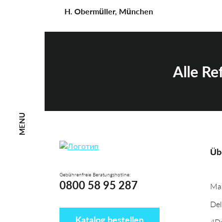
H. Obermüller, München
Alle R
MENU
Üb
Gebührenfreie Beratungshotline:
0800 58 95 287
Mas
Del
Katalog bestellen
4D